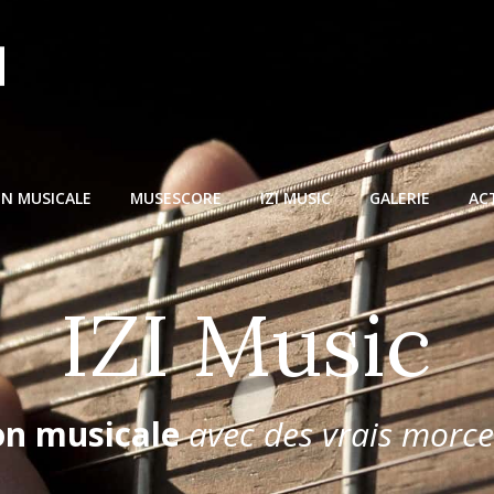
N MUSICALE
MUSESCORE
IZI MUSIC
GALERIE
AC
I
Z
I
M
u
s
i
c
on musicale
avec des vrais morc