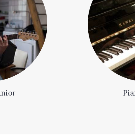
unior
Pia