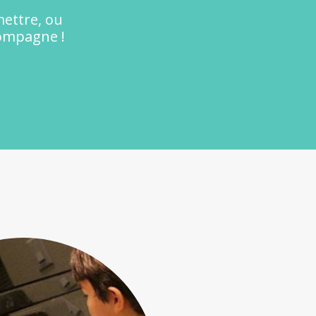
mettre, ou
compagne !