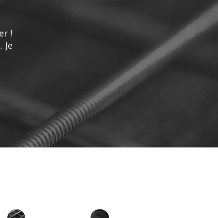
r !
 Je