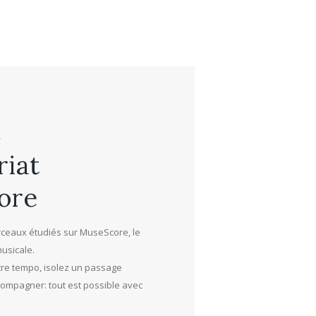
e
riat
ore
rceaux étudiés sur MuseScore, le
musicale.
tre tempo, isolez un passage
ccompagner: tout est possible avec