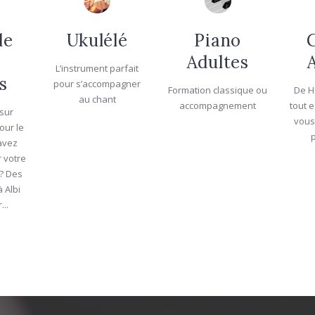
de
Ukulélé
Piano
t
Adultes
L’instrument parfait
s
pour s’accompagner
Formation classique ou
De H
au chant
accompagnement
tout 
sur
vou
our le
 avez
r votre
? Des
 Albi
...