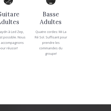
Guitare
Basse
Adultes
Adultes
aydn à Led Zep,
Quatre cordes: Mi La
est possible. Nous
Ré Sol. Suffisant pour
s accompagnons
prendre les
pour réussir!
commandes du
groupe!