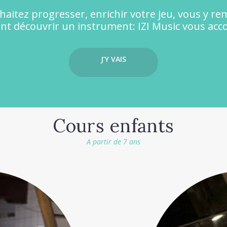
aitez progresser, enrichir votre jeu, vous y re
t découvrir un instrument: IZI Music vous ac
J’Y VAIS
Cours enfants
A partir de 7 ans