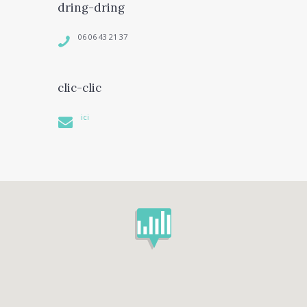
dring-dring
06 06 43 21 37
clic-clic
ici