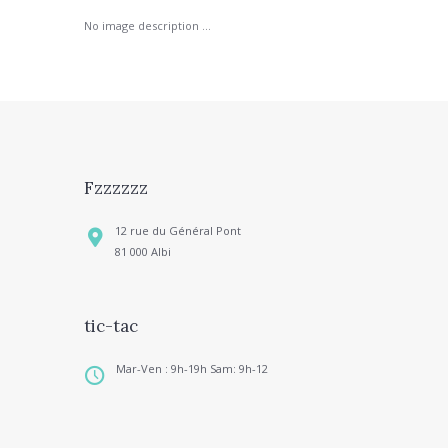
No image description ...
Fzzzzzz
12 rue du Général Pont
81 000 Albi
tic-tac
Mar-Ven : 9h-19h Sam: 9h-12